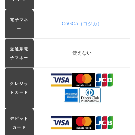
電子マネ
CoGCa（コジカ）
ー
交通系電
使えない
子マネー
クレジッ
トカード
デビット
カード